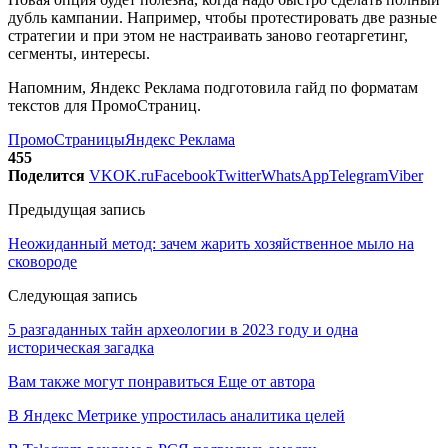
дубль кампании. Например, чтобы протестировать две разные
стратегии и при этом не настраивать заново геотаргетинг,
сегменты, интересы.
Напомним, Яндекс Реклама подготовила гайд по форматам
текстов для ПромоСтраниц.
ПромоСтраницы
Яндекс Реклама
455
Поделится
VK
OK.ru
Facebook
Twitter
WhatsApp
Telegram
Viber
Предыдущая запись
Неожиданный метод: зачем жарить хозяйственное мыло на
сковороде
Следующая запись
5 разгаданных тайн археологии в 2023 году и одна
историческая загадка
Вам также могут понравиться
Еще от автора
В Яндекс Метрике упростилась аналитика целей