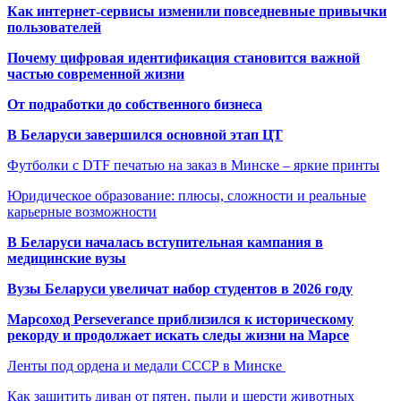
Как интернет-сервисы изменили повседневные привычки
пользователей
Почему цифровая идентификация становится важной
частью современной жизни
От подработки до собственного бизнеса
В Беларуси завершился основной этап ЦТ
Футболки с DTF печатью на заказ в Минске – яркие принты
Юридическое образование: плюсы, сложности и реальные
карьерные возможности
В Беларуси началась вступительная кампания в
медицинские вузы
Вузы Беларуси увеличат набор студентов в 2026 году
Марсоход Perseverance приблизился к историческому
рекорду и продолжает искать следы жизни на Марсе
Ленты под ордена и медали СССР в Минске
Как защитить диван от пятен, пыли и шерсти животных