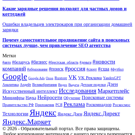
Какие зарядные решения подходят для частных домов и
коттеджей
Ошибки владельцев электрокаров при организации домашней
зарядки
Почему самостоятельное продвижение сайта в поисковых
системах лучше, чем привлечение SEO агентства
Метки
#новости
#бизнес
#беларусь
#авто
#деньги
#брестская_область
#россия
компаний
#сша
#поиск
#футбол
#образование
#спорт
Google
VK
VK Реклама
Rustore
YandexGPT
Google Ads
Ozon
Дзен
Апдейт
Великобритания
Аналитика
Выдача
Детские поделки
Видео
Исследования
Маркетплейс
Искусственный интеллект
Нейросети
Поисковые системы
Минцифры
Наука
Обучение
Реклама
Правительство РФ
Роскомнадзор
Роскосмос
Приложения
РСЯ
Яндекс
Яндекс.Директ
Технологии
Яндекс.Дзен
Яндекс.Маркет
© 2026 - Образовательный портал. Все права защищены.
Любое копирование материалов с нашего ресурса разрешается