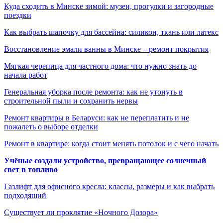
Куда сходить в Минске зимой: музеи, прогулки и загородные
поездки
Как выбрать шапочку для бассейна: силикон, ткань или латекс
Восстановление эмали ванны в Минске – ремонт покрытия
Мягкая черепица для частного дома: что нужно знать до
начала работ
Генеральная уборка после ремонта: как не утонуть в
строительной пыли и сохранить нервы
Ремонт квартиры в Беларуси: как не переплатить и не
пожалеть о выборе отделки
Ремонт в квартире: когда стоит менять потолок и с чего начать
Учёные создали устройство, превращающее солнечный
свет в топливо
Газлифт для офисного кресла: классы, размеры и как выбрать
подходящий
Существует ли проклятие «Ночного Дозора»