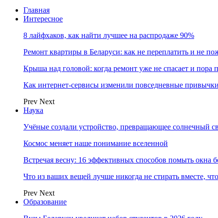
Главная
Интересное
8 лайфхаков, как найти лучшее на распродаже 90%
Ремонт квартиры в Беларуси: как не переплатить и не по
Крыша над головой: когда ремонт уже не спасает и пора
Как интернет-сервисы изменили повседневные привычки
Prev
Next
Наука
Учёные создали устройство, превращающее солнечный св
Космос меняет наше понимание вселенной
Встречая весну: 16 эффективных способов помыть окна б
Что из ваших вещей лучше никогда не стирать вместе, чт
Prev
Next
Образование