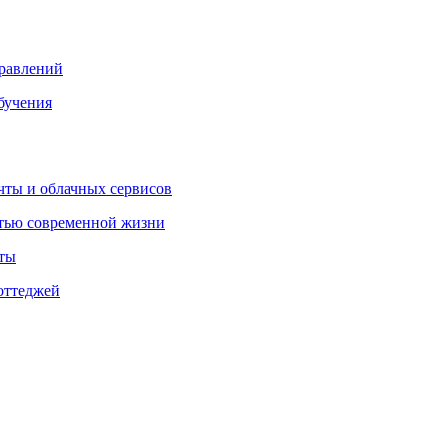
правлений
бучения
очты и облачных сервисов
стью современной жизни
нты
оттеджей