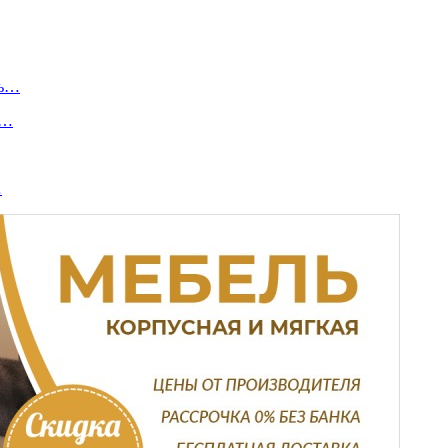
нь…
у…
…