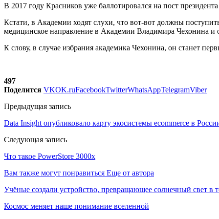
В 2017 году Красников уже баллотировался на пост президента
Кстати, в Академии ходят слухи, что вот-вот должны поступи
медицинское направление в Академии Владимира Чехонина и о
К слову, в случае избрания академика Чехонина, он станет пер
497
Поделится
VK
OK.ru
Facebook
Twitter
WhatsApp
Telegram
Viber
Предыдущая запись
Data Insight опубликовало карту экосистемы ecommerce в Росси
Следующая запись
Что такое PowerStore 3000x
Вам также могут понравиться
Еще от автора
Учёные создали устройство, превращающее солнечный свет в 
Космос меняет наше понимание вселенной