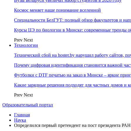
Вузы Беларуси увеличат набор студентов в 2026 году
Космос меняет наше понимание вселенной
Специальности БелГУТ: полный обзор факультетов и на
Курсы ЦЭ по биологии в Минске: современные тренды о
Prev
Next
Технологии
Технический сбой на hoster.by нарушил работу сайтов, п
Почему цифровая идентификация становится важной ча
Футболки с DTF печатью на заказ в Минске – яркие при
Какие зарядные решения подходят для частных домов и к
Prev
Next
Образовательный портал
Главная
Наука
Определился первый претендент на пост президента РАН