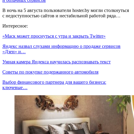
и облачных сервисов
В ночь на 5 августа пользователи hoster.by могли столкнуться
с недоступностью сайтов и нестабильной работой ряда…
Интересное:
«Маск может проснуться с утра и закрыть Twitter»
Яндекс назвал слухами информацию о продаже сервисов
«Дзен» и…
Умная камера Яндекса научилась распознавать текст
Советы по покупке подержанного автомобиля
Выбор финансового партнера для вашего бизнеса:
ключевые…