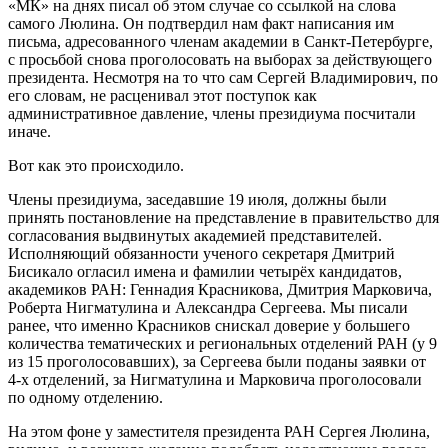
«МК» на днях писал об этом случае со ссылкой на слова
самого Люлина. Он подтвердил нам факт написания им
письма, адресованного членам академии в Санкт-Петербурге,
с просьбой снова проголосовать на выборах за действующего
президента. Несмотря на то что сам Сергей Владимирович, по
его словам, не расценивал этот поступок как
административное давление, члены президиума посчитали
иначе.
Вот как это происходило.
Члены президиума, заседавшие 19 июля, должны были
принять постановление на представление в правительство для
согласования выдвинутых академией представителей.
Исполняющий обязанности ученого секретаря Дмитрий
Бисикало огласил имена и фамилии четырёх кандидатов,
академиков РАН: Геннадия Красникова, Дмитрия Марковича,
Роберта Нигматулина и Александра Сергеева. Мы писали
ранее, что именно Красников снискал доверие у большего
количества тематических и региональных отделений РАН (у 9
из 15 проголосовавших), за Сергеева были поданы заявки от
4-х отделений, за Нигматулина и Марковича проголосовали
по одному отделению.
На этом фоне у заместителя президента РАН Сергея Люлина,