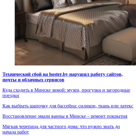
Технический сбой на hoster.by нарушил работу сайтов,
почты и облачных сервисов
Куда сходить в Минске зимой: музеи, прогулки и загородные
поездки
Как выбрать шапочку для бассейна: силикон, ткань или латекс
Восстановление эмали ванны в Минске – ремонт покрытия
Мягкая черепица для частного дома: что нужно знать до
начала работ