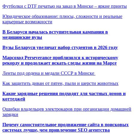
Футболки с DTF печатью на заказ в Минске – яркие принты
Юридическое образование: плюсы, сложности и реальные
карьерные возможности
В Беларуси началась вступительная кампания в
медицинские вузы
Вузы Беларуси увеличат набор студентов в 2026 году
Марсоход Perseverance приблизился к историческому
рекорду и продолжает искать следы жизни на Марсе
Ленты под ордена и медали СССР в Минске
Как защитить диван от пятен, пыли и шерсти животных
Какие зарядные решения подходят для частных домов и
коттеджей
Ошибки владельцев электрокаров при организации домашней
зарядки
Почему самостоятельное продвижение сайта в поисковых
системах лучше, чем привлечение SEO агентства