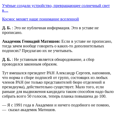
Учёные создали устройство, превращающее солнечный свет
в…
Космос меняет наше понимание вселенной
Д. Б.
: Это не публичная информация. Это в уставе не
прописано.
Академик Геннадий Матишов:
Если в уставе не прописано,
тогда зачем вообще говорить о каких-то дополнительных
подписях? Предлагаю их не учитывать.
Д. Б.
: Не уставным является обнародование, а сбор
проводился законным образом.
Тут вмешался президент РАН Александр Сергеев, напомнив,
что норма о сборе подписей от групп, состоящих из любых
членов РАН (не только представителей бюро отделений и
президиума), действительно существует. Мало того, если
раньше для выдвижения кандидата таким способом надо было
собрать всего 50 голосов, теперь планка повышена до 100.
— Я с 1991 года в Академии и ничего подобного не помню,
— сказал академик Матишов.