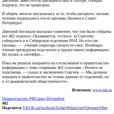
давления: заместитель президента был в Питере, собирал
подписи, это не правильно.
В общем, многие высказались за то, чтобы раскрыть, сколько
человек подписались после призыва Люлина в Санкт-
Петербурге.
Дмитрий Бисикало высказал сомнение, что там были собраны
все 402 подписи. Оказывается, «голоса» за Сергеева
собирались и в Сибирском отделении РАН. Но кто-где-
сколько, — ученый секретарь сказать не смог. Пообещал
членам президиума подсчитать и предоставить информацию.
Но позже, к сентябрю…
Пока же решили направить на согласование в правительство
информацию с теми спорными 402 голосами. «Ничего не
поделаешь, — сказал в заключении Сергеев. — Мы должны
передать в правительство не только данные от отделений, но
и от академической общественности».
Источник:
www.mk.ru
Правительство РФ
Санкт-Петербург
482
Поделится
VK
OK.ru
Facebook
Twitter
WhatsApp
Telegram
Viber