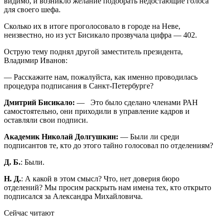
видимо, и возникло желание подобрать недостающие голоса
для своего шефа.
Сколько их в итоге проголосовало в городе на Неве,
неизвестно, но из уст Бисикало прозвучала цифра — 402.
Острую тему поднял другой замеcтитель президента,
Владимир Иванов:
— Расскажите нам, пожалуйста, как именно проводилась
процедура подписания в Санкт-Петербурге?
Дмитрий Бисикало:
— Это было сделано членами РАН
самостоятельно, они приходили в управление кадров и
оставляли свои подписи.
Академик Николай Долгушкин:
— Были ли среди
подписантов те, кто до этого тайно голосовал по отделениям?
Д. Б.
: Были.
Н. Д.
: А какой в этом смысл? Что, нет доверия бюро
отделений? Мы просим раскрыть нам имена тех, кто открыто
подписался за Александра Михайловича.
Сейчас читают