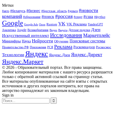
Метки
#новости
#бизнес
#беларусь
#авто
#деньги
#брестская_область
#россия
компаний
#сша
#поиск
#футбол
#образование
#спорт
Google
VK
VK Реклама
Rustore
YandexGPT
Google Ads
Ozon
Дзен
Апдейт
Великобритания
Аналитика
Выдача
Детские поделки
Видео
Исследования
Маркетплейс
Искусственный интеллект
Нейросети
Поисковые системы
Минцифры
Наука
Обучение
Реклама
Правительство РФ
Роскомнадзор
Роскосмос
Приложения
РСЯ
Яндекс
Яндекс.Директ
Технологии
Яндекс.Дзен
Яндекс.Маркет
© 2026 - Образовательный портал. Все права защищены.
Любое копирование материалов с нашего ресурса разрешается
только с обратной активной ссылкой на страницу статьи.
Все материалы опубликованные на сайте взяты с открытых
источников и других порталов интернета, все права на
авторство принадлежат их законным владельцам.
Sign in