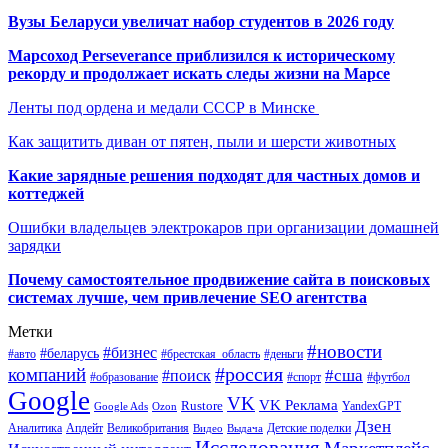
Вузы Беларуси увеличат набор студентов в 2026 году
Марсоход Perseverance приблизился к историческому
рекорду и продолжает искать следы жизни на Марсе
Ленты под ордена и медали СССР в Минске
Как защитить диван от пятен, пыли и шерсти животных
Какие зарядные решения подходят для частных домов и
коттеджей
Ошибки владельцев электрокаров при организации домашней
зарядки
Почему самостоятельное продвижение сайта в поисковых
системах лучше, чем привлечение SEO агентства
Метки
#новости
#бизнес
#беларусь
#авто
#деньги
#брестская_область
#россия
компаний
#сша
#поиск
#футбол
#образование
#спорт
Google
VK
VK Реклама
Rustore
YandexGPT
Google Ads
Ozon
Дзен
Апдейт
Великобритания
Аналитика
Выдача
Детские поделки
Видео
Исследования