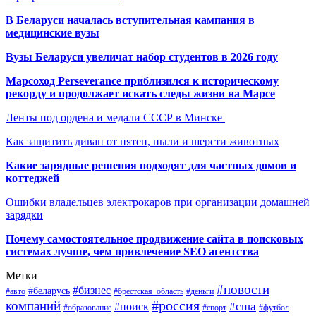
В Беларуси началась вступительная кампания в
медицинские вузы
Вузы Беларуси увеличат набор студентов в 2026 году
Марсоход Perseverance приблизился к историческому
рекорду и продолжает искать следы жизни на Марсе
Ленты под ордена и медали СССР в Минске
Как защитить диван от пятен, пыли и шерсти животных
Какие зарядные решения подходят для частных домов и
коттеджей
Ошибки владельцев электрокаров при организации домашней
зарядки
Почему самостоятельное продвижение сайта в поисковых
системах лучше, чем привлечение SEO агентства
Метки
#новости
#бизнес
#беларусь
#авто
#деньги
#брестская_область
#россия
компаний
#сша
#поиск
#футбол
#образование
#спорт