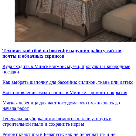
Технический сбой на hoster.by нарушил работу сайтов,
почты и облачных сервисов
Куда сходить в Минске зимой: музеи, прогулки и загородные
поездки
Как выбрать шапочку для бассейна: силикон, ткань или латекс
Восстановление эмали ванны в Минске – ремонт покрытия
Мягкая черепица для частного дома: что нужно знать до
начала работ
Генеральная уборка после ремонта: как не утонуть в
строительной пыли и сохранить нервы
Ремонт квартиры в Беларуси: как не переплатить и не