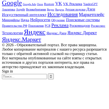
Google
VK
VK Реклама
Rustore
YandexGPT
Google Ads
Ozon
Дзен
Апдейт
Великобритания
Аналитика
Выдача
Детские поделки
Видео
Исследования
Маркетплейс
Искусственный интеллект
Нейросети
Поисковые системы
Минцифры
Наука
Обучение
Реклама
Правительство РФ
Роскомнадзор
Роскосмос
Приложения
РСЯ
Яндекс
Яндекс.Директ
Технологии
Яндекс.Дзен
Яндекс.Маркет
© 2026 - Образовательный портал. Все права защищены.
Любое копирование материалов с нашего ресурса разрешается
только с обратной активной ссылкой на страницу статьи.
Все материалы опубликованные на сайте взяты с открытых
источников и других порталов интернета, все права на
авторство принадлежат их законным владельцам.
Sign in