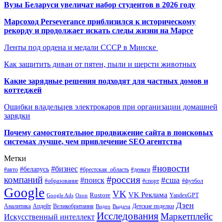
Вузы Беларуси увеличат набор студентов в 2026 году
Марсоход Perseverance приблизился к историческому
рекорду и продолжает искать следы жизни на Марсе
Ленты под ордена и медали СССР в Минске
Как защитить диван от пятен, пыли и шерсти животных
Какие зарядные решения подходят для частных домов и
коттеджей
Ошибки владельцев электрокаров при организации домашней
зарядки
Почему самостоятельное продвижение сайта в поисковых
системах лучше, чем привлечение SEO агентства
Метки
#новости
#бизнес
#беларусь
#авто
#деньги
#брестская_область
#россия
компаний
#сша
#поиск
#футбол
#образование
#спорт
Google
VK
VK Реклама
Rustore
YandexGPT
Google Ads
Ozon
Дзен
Апдейт
Великобритания
Аналитика
Выдача
Детские поделки
Видео
Исследования
Маркетплейс
Искусственный интеллект