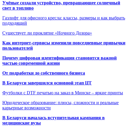
Учёные создали устройство, превращающее солнечный
свет в топливо
Газлифт для офисного кресла: классы, размеры и как выбрать
подходящий
Существует ли проклятие «Ночного Дозора»
Как интернет-сервисы изменили повседневные привычки
пользователей
Почему цифровая идентификация становится важной
частью современной жизни
От подработки до собственного бизнеса
В Беларуси завершился основной этап ЦТ
Футболки с DTF печатью на заказ в Минске – яркие принты
Юридическое образование: плюсы, сложности и реальные
карьерные возможности
В Беларуси началась вступительная кампания в
медицинские вузы