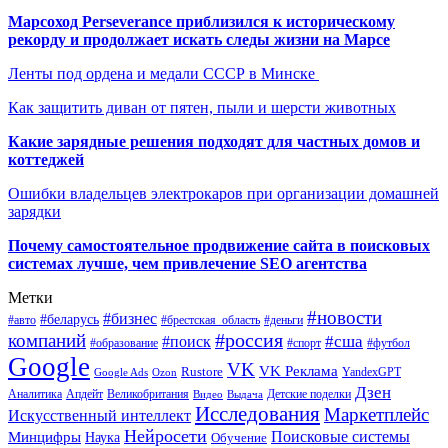
Марсоход Perseverance приблизился к историческому
рекорду и продолжает искать следы жизни на Марсе
Ленты под ордена и медали СССР в Минске
Как защитить диван от пятен, пыли и шерсти животных
Какие зарядные решения подходят для частных домов и
коттеджей
Ошибки владельцев электрокаров при организации домашней
зарядки
Почему самостоятельное продвижение сайта в поисковых
системах лучше, чем привлечение SEO агентства
Метки
#новости
#бизнес
#беларусь
#авто
#деньги
#брестская_область
#россия
компаний
#сша
#поиск
#футбол
#образование
#спорт
Google
VK
VK Реклама
Rustore
YandexGPT
Google Ads
Ozon
Дзен
Апдейт
Великобритания
Аналитика
Выдача
Детские поделки
Видео
Исследования
Маркетплейс
Искусственный интеллект
Нейросети
Поисковые системы
Минцифры
Наука
Обучение