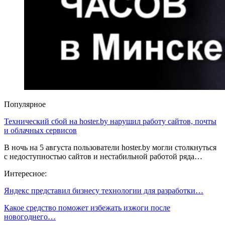
Популярное
Технический сбой на hoster.by нарушил работу сайтов, почты
и облачных сервисов
В ночь на 5 августа пользователи hoster.by могли столкнуться
с недоступностью сайтов и нестабильной работой ряда…
Интересное:
Яндекс представил бизнесу технологии для разработки…
Какое средство поможет избежать изжоги после
новогоднего…