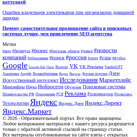
коттеджей
Ошибки владельцев электрокаров при организации домашней
зарядки
Почему самостоятельное продвижение сайта в поисковых
системах лучше, чем привлечение SEO агентства
Метки
#новости
#бизнес
#беларусь
#авто
#деньги
#брестская_область
#россия
компаний
#сша
#поиск
#футбол
#образование
#спорт
Google
VK
VK Реклама
Rustore
YandexGPT
Google Ads
Ozon
Дзен
Апдейт
Великобритания
Аналитика
Выдача
Детские поделки
Видео
Исследования
Маркетплейс
Искусственный интеллект
Нейросети
Поисковые системы
Минцифры
Наука
Обучение
Реклама
Правительство РФ
Роскомнадзор
Роскосмос
Приложения
РСЯ
Яндекс
Яндекс.Директ
Технологии
Яндекс.Дзен
Яндекс.Маркет
© 2026 - Образовательный портал. Все права защищены.
Любое копирование материалов с нашего ресурса разрешается
только с обратной активной ссылкой на страницу статьи.
Все материалы опубликованные на сайте взяты с открытых