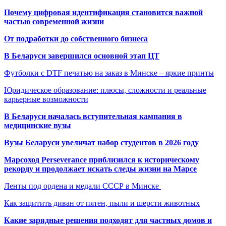
Почему цифровая идентификация становится важной
частью современной жизни
От подработки до собственного бизнеса
В Беларуси завершился основной этап ЦТ
Футболки с DTF печатью на заказ в Минске – яркие принты
Юридическое образование: плюсы, сложности и реальные
карьерные возможности
В Беларуси началась вступительная кампания в
медицинские вузы
Вузы Беларуси увеличат набор студентов в 2026 году
Марсоход Perseverance приблизился к историческому
рекорду и продолжает искать следы жизни на Марсе
Ленты под ордена и медали СССР в Минске
Как защитить диван от пятен, пыли и шерсти животных
Какие зарядные решения подходят для частных домов и