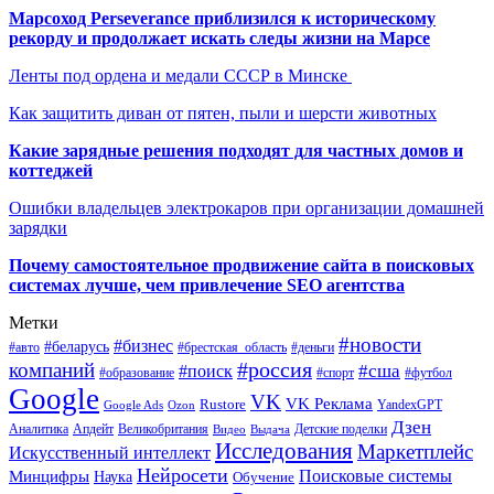
Марсоход Perseverance приблизился к историческому
рекорду и продолжает искать следы жизни на Марсе
Ленты под ордена и медали СССР в Минске
Как защитить диван от пятен, пыли и шерсти животных
Какие зарядные решения подходят для частных домов и
коттеджей
Ошибки владельцев электрокаров при организации домашней
зарядки
Почему самостоятельное продвижение сайта в поисковых
системах лучше, чем привлечение SEO агентства
Метки
#новости
#бизнес
#беларусь
#авто
#деньги
#брестская_область
#россия
компаний
#сша
#поиск
#футбол
#образование
#спорт
Google
VK
VK Реклама
Rustore
YandexGPT
Google Ads
Ozon
Дзен
Апдейт
Великобритания
Аналитика
Выдача
Детские поделки
Видео
Исследования
Маркетплейс
Искусственный интеллект
Нейросети
Поисковые системы
Минцифры
Наука
Обучение