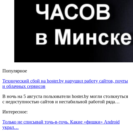
Популярное
Технический сбой на hoster.by нарушил работу сайтов, почты
и облачных сервисов
В ночь на 5 августа пользователи hoster.by могли столкнуться
с недоступностью сайтов и нестабильной работой ряда…
Интересное:
Только не списывай точь-в-точь. Какие «фишки» Android
украл…