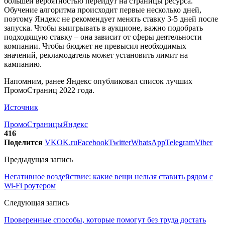
большей вероятностью перейдут на страницы ресурса.
Обучение алгоритма происходит первые несколько дней,
поэтому Яндекс не рекомендует менять ставку 3-5 дней после
запуска. Чтобы выигрывать в аукционе, важно подобрать
подходящую ставку – она зависит от сферы деятельности
компании. Чтобы бюджет не превысил необходимых
значений, рекламодатель может установить лимит на
кампанию.
Напомним, ранее Яндекс опубликовал список лучших
ПромоСтраниц 2022 года.
Источник
ПромоСтраницы
Яндекс
416
Поделится
VK
OK.ru
Facebook
Twitter
WhatsApp
Telegram
Viber
Предыдущая запись
Негативное воздействие: какие вещи нельзя ставить рядом с
Wi-Fi роутером
Следующая запись
Проверенные способы, которые помогут без труда достать