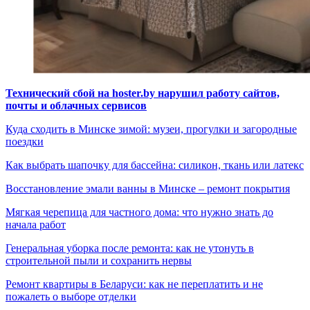
Технический сбой на hoster.by нарушил работу сайтов,
почты и облачных сервисов
Куда сходить в Минске зимой: музеи, прогулки и загородные
поездки
Как выбрать шапочку для бассейна: силикон, ткань или латекс
Восстановление эмали ванны в Минске – ремонт покрытия
Мягкая черепица для частного дома: что нужно знать до
начала работ
Генеральная уборка после ремонта: как не утонуть в
строительной пыли и сохранить нервы
Ремонт квартиры в Беларуси: как не переплатить и не
пожалеть о выборе отделки