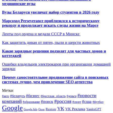
медицинские вузы
Вузы Беларуси увеличат набор студентов в 2026 году
Марсоход Perseverance приблизился к историческому
рекорду и продолжает искать следы жизни на Марсе
Ленты под ордена и медали СССР в Минске
Как защитить диван от пятен, пыли и шерсти животных
Какие зарядные решения подходят для частных домов и
коттеджей
Ошибки владельцев электрокаров при организации домашней
зарядки
Почему самостоятельное продвижение сайта в поисковых
системах лучше, чем привлечение SEO агентства
Метки
#новости
#бизнес
#беларусь
#авто
#деньги
#брестская_область
#россия
компаний
#сша
#поиск
#футбол
#образование
#спорт
Google
VK
VK Реклама
Rustore
YandexGPT
Google Ads
Ozon