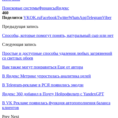
Поисковые системы
Финансы
Яндекс
460
Поделится
VK
OK.ru
Facebook
Twitter
WhatsApp
Telegram
Viber
Предыдущая запись
Способы, которые помогут понять, натуральный сыр или нет
Следующая запись
Простые и доступные способы удаления любых загрязнений
со светлых обоев
Вам также могут понравиться
Еще от автора
В Яндекс Метрике упростилась аналитика целей
В Telegram-рекламе в РСЯ появились эмодзи
Яндекс 360 добавил в Почту Нейрофильтр с YandexGPT
В VK Рекламе появилась функция автопополнения баланса
клиентов
Prev
Next