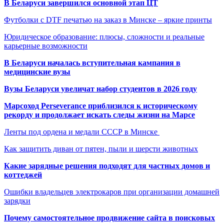
В Беларуси завершился основной этап ЦТ
Футболки с DTF печатью на заказ в Минске – яркие принты
Юридическое образование: плюсы, сложности и реальные
карьерные возможности
В Беларуси началась вступительная кампания в
медицинские вузы
Вузы Беларуси увеличат набор студентов в 2026 году
Марсоход Perseverance приблизился к историческому
рекорду и продолжает искать следы жизни на Марсе
Ленты под ордена и медали СССР в Минске
Как защитить диван от пятен, пыли и шерсти животных
Какие зарядные решения подходят для частных домов и
коттеджей
Ошибки владельцев электрокаров при организации домашней
зарядки
Почему самостоятельное продвижение сайта в поисковых