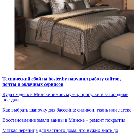
Технический сбой на hoster.by нарушил работу сайтов,
почты и облачных сервисов
Куда сходить в Минске зимой: музеи, прогулки и загородные
поездки
Как выбрать шапочку для бассейна: силикон, ткань или латекс
Восстановление эмали ванны в Минске – ремонт покрытия
Мягкая черепица для частного дома: что нужно знать до