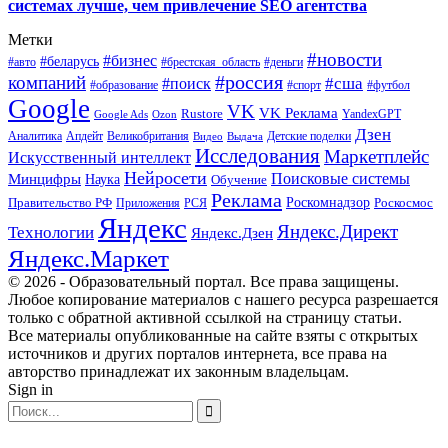
системах лучше, чем привлечение SEO агентства
Метки
#новости
#бизнес
#беларусь
#авто
#деньги
#брестская_область
#россия
компаний
#сша
#поиск
#футбол
#образование
#спорт
Google
VK
VK Реклама
Rustore
YandexGPT
Google Ads
Ozon
Дзен
Апдейт
Великобритания
Аналитика
Выдача
Детские поделки
Видео
Исследования
Маркетплейс
Искусственный интеллект
Нейросети
Поисковые системы
Минцифры
Наука
Обучение
Реклама
Правительство РФ
Роскомнадзор
Роскосмос
Приложения
РСЯ
Яндекс
Яндекс.Директ
Технологии
Яндекс.Дзен
Яндекс.Маркет
© 2026 - Образовательный портал. Все права защищены.
Любое копирование материалов с нашего ресурса разрешается
только с обратной активной ссылкой на страницу статьи.
Все материалы опубликованные на сайте взяты с открытых
источников и других порталов интернета, все права на
авторство принадлежат их законным владельцам.
Sign in