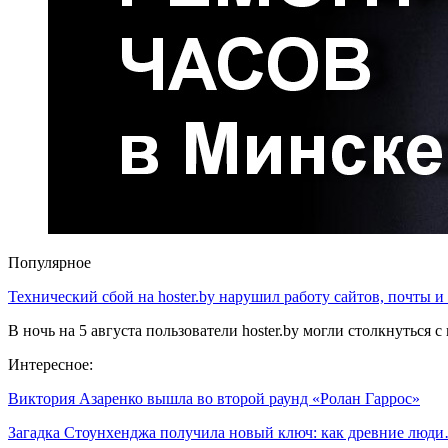
Популярное
Технический сбой на hoster.by нарушил работу сайтов, почты и
В ночь на 5 августа пользователи hoster.by могли столкнуться
Интересное:
Виктория Азаренко вышла во второй раунд «Ролан Гаррос»
Загадка Стоунхенджа получила новый ключ: как древние люд