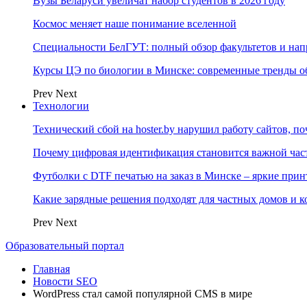
Вузы Беларуси увеличат набор студентов в 2026 году
Космос меняет наше понимание вселенной
Специальности БелГУТ: полный обзор факультетов и на
Курсы ЦЭ по биологии в Минске: современные тренды о
Prev
Next
Технологии
Технический сбой на hoster.by нарушил работу сайтов, п
Почему цифровая идентификация становится важной ча
Футболки с DTF печатью на заказ в Минске – яркие при
Какие зарядные решения подходят для частных домов и к
Prev
Next
Образовательный портал
Главная
Новости SEO
WordPress стал самой популярной CMS в мире