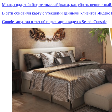
Мыло, сода, чай: бюджетные лайфхаки, как убрать неприятны
В сети обновили карту с утекшими данными клиентов Яндекс
Google запустил отчет об индексации видео в Search Console