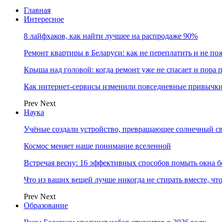
Главная
Интересное
8 лайфхаков, как найти лучшее на распродаже 90%
Ремонт квартиры в Беларуси: как не переплатить и не по
Крыша над головой: когда ремонт уже не спасает и пора
Как интернет-сервисы изменили повседневные привычки
Prev
Next
Наука
Учёные создали устройство, превращающее солнечный св
Космос меняет наше понимание вселенной
Встречая весну: 16 эффективных способов помыть окна б
Что из ваших вещей лучше никогда не стирать вместе, чт
Prev
Next
Образование