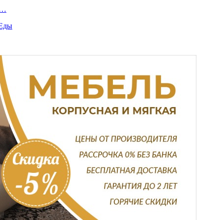
й…
 Еды