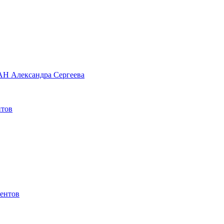
РАН Александра Сергеева
нтов
иентов