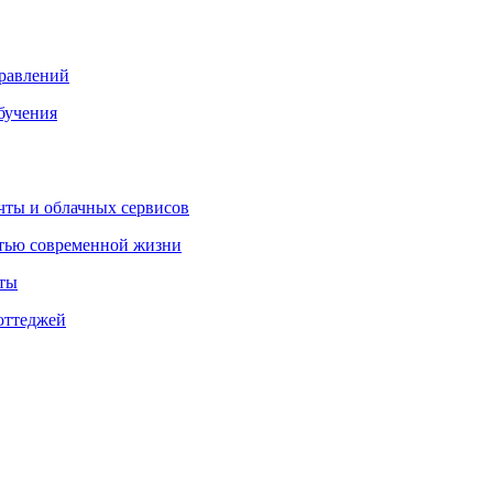
правлений
бучения
очты и облачных сервисов
стью современной жизни
нты
оттеджей