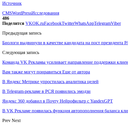
Источник
CMS
WordPress
Исследования
486
Поделится
VK
OK.ru
Facebook
Twitter
WhatsApp
Telegram
Viber
Предыдущая запись
Биологи выдвинули в качестве кандидата на пост президента 
Следующая запись
Команда VK Рекламы усиливает направление поддержки клие
Вам также могут понравиться
Еще от автора
В Яндекс Метрике упростилась аналитика целей
В Telegram-рекламе в РСЯ появились эмодзи
Яндекс 360 добавил в Почту Нейрофильтр с YandexGPT
В VK Рекламе появилась функция автопополнения баланса кл
Prev
Next